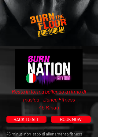
Resta in forma ballando a ritmo di
musica - Dance Fitness
45 Minuti
BACK TO ALL
BOOK NOW
45 minuti non-stop di allenamento fitness