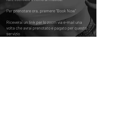
Per prenotare ora, premere “Book Now”
Riceverai un link per lo zoom via e-mail una
volta che avrai prenotato e pagato per questo
servizio
12 AUD per person
45 mins
17 AUD per household
In Partnership with