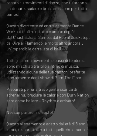
basato su movimenti di danza, che ti faranno
scatenare, sudare e bruciare calorie per tutto il
tempo!
Questo divertente ed entusiasmante Dance
Workout ti offre di tutto e anche di più!
Dal Chachacha al Samba, dal Pop al Quickstep,
dal Jive al Flamenco, e molto altro ancora.:
un’imperdibile carrellata di balli.
Tutti gli ultimi movimenti e passi di tendenza
sono mischiati tra loro a ritmo di musica,
utilizzando alcune delle tue canzoni preferite
direttamente dagli show di Burn The Floor.
Preparati per una travolgente scarica di
adrenalina, bruciare le calorie con Burn Nation
sarà come ballare – Rhythm è arrivato!
Nessun partner richiesto!
Questo allenamento è adatto dall’età di 8 anni
in poi, e soprattutto a tutti quelli che amano
fare esercizio a ritmo di musica.